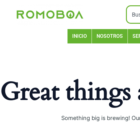
Ir
Sear
al
contenido
INICIO
NOSOTROS
SE
Great things 
Something big is brewing! Our